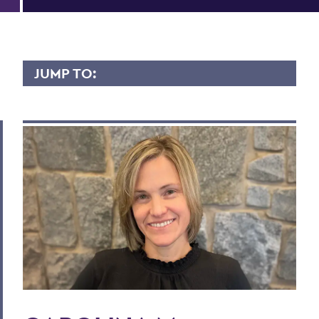
JUMP TO:
CAROLINA TRAVALIA
Overview
Contact
Scholarly Interest
Teaching Experience
Research
Courses Taught
Publications
/images/news/Spanish-for-Kids-