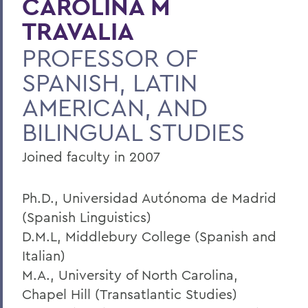
CAROLINA M
00701.jpeg Teaching Spanish at the
TRAVALIA
Geneva Public Library with Prof. May
Farnsworth
PROFESSOR OF
SPANISH, LATIN
BACK TO:
AMERICAN, AND
Home
BILINGUAL STUDIES
Faculty Landing Page
Joined faculty in 2007
Ph.D., Universidad Autónoma de Madrid
(Spanish Linguistics)
D.M.L, Middlebury College (Spanish and
Italian)
M.A., University of North Carolina,
Chapel Hill (Transatlantic Studies)