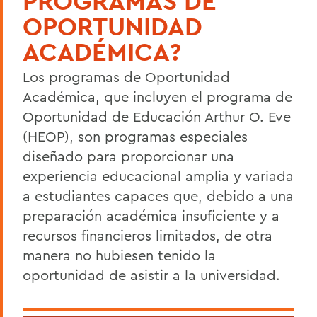
PROGRAMAS DE
Apply
OPORTUNIDAD
Financial Aid & Scholarships
ACADÉMICA?
Admitted Student Resources
Los programas de Oportunidad
Admissions Team/Contact
Académica, que incluyen el programa de
Oportunidad de Educación Arthur O. Eve
BACK TO:
(HEOP), son programas especiales
diseñado para proporcionar una
Home
experiencia educacional amplia y variada
Admissions
a
estudiantes capaces que, debido a una
preparación académica insuficiente y a
recursos financieros limitados, de otra
manera no hubiesen tenido la
oportunidad de asistir a la universidad.